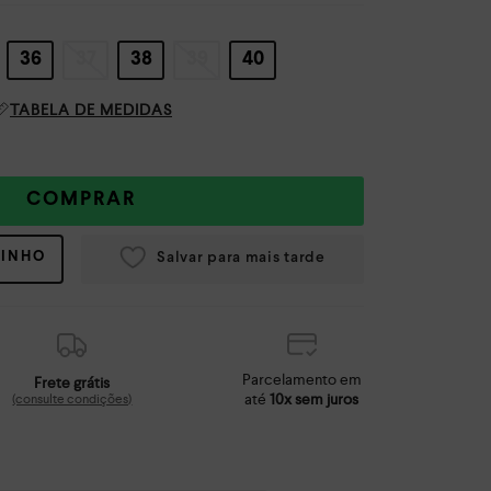
36
37
38
39
40
TABELA DE MEDIDAS
COMPRAR
RINHO
Parcelamento em
Frete grátis
até
10x sem juros
(consulte condições)