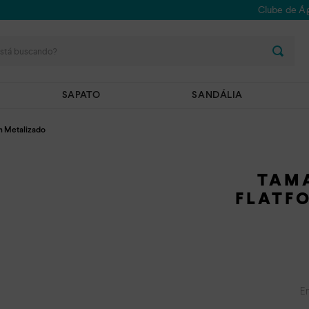
Clube de Ág
stá buscando?
SAPATO
SANDÁLIA
m Metalizado
TAM
FLATF
E