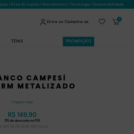
uias
|
Área do Lojista
|
Atendimento
|
Tecnologia
|
Sustentabilidade
0
Entre ou Cadastre-se
TÊNIS
PROMOÇÃO
ANCO CAMPESÍ
ORM METALIZADO
Clique e veja!
R$
149
,
90
m até
5
x
sem juros
R$
29
,
98