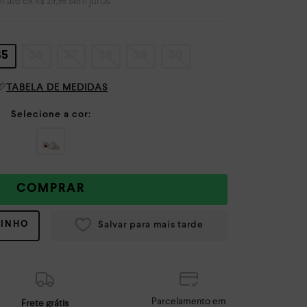
m até
6
x
sem juros
R$
29
,
98
35
36
37
38
39
40
TABELA DE MEDIDAS
COMPRAR
RINHO
Parcelamento em
Frete grátis