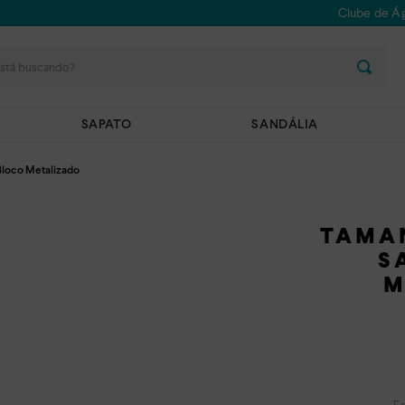
Clube de Ág
stá buscando?
SAPATO
SANDÁLIA
Bloco Metalizado
TAMA
S
M