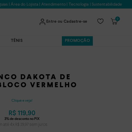
uias
|
Área do Lojista
|
Atendimento
|
Tecnologia
|
Sustentabilidade
0
Entre ou Cadastre-se
TÊNIS
PROMOÇÃO
NCO DAKOTA DE
BLOCO VERMELHO
Clique e veja!
R$
119
,
90
m até
4
x
sem juros
R$
29
,
97