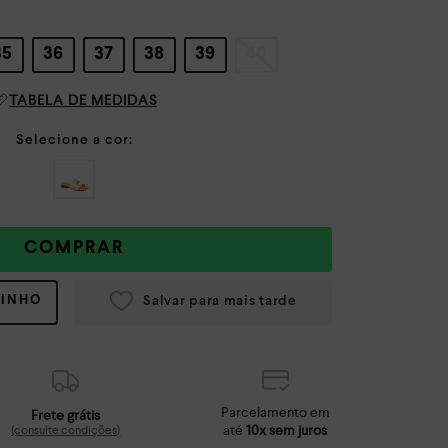
35
36
37
38
39
40
TABELA DE MEDIDAS
COMPRAR
RINHO
Parcelamento em
Frete grátis
até
10x sem juros
(consulte condições)