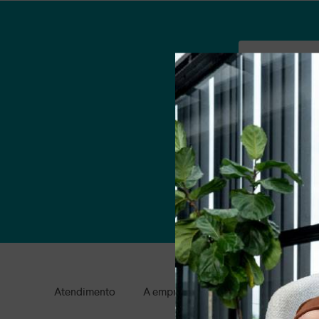
Nome
Email
Ao clicar em AS
Atendimento
A empresa
Condições gerais de