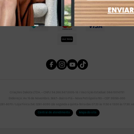
ENVIAR
Criações Dakota LTDA. – CNPJ: 94.266.947.0005-16 / Inscrição Estadual: 084/0014791
Endereço: Av. 15 de Novembro, 3667– Bairro Piá – Nova Petrópolis/RS – CEP: 95150-000
81-8070 / Loja Física (54) 3281-8090 (de segunda a quinta-feira das 07:20 às 11:50 e 13:00 às 17:30; sex
Central de atendimento
Mapa do site