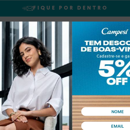
FIQUE POR DENTRO
SINAR declaro que concordo em receber novidades e promoções da Dakot
Confira nossa
Política de privacidade
ASSINAR
 compra
Política de privacidade
Troca e Devolução
V