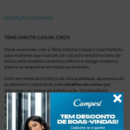
DESCRIÇÃO E DETALHES
TÊNIS DAKOTA CASUAL CINZA
Eleve seus looks com o Tênis Dakota Casual Cinza! Perfeito
para mulheres que buscam um calçado versátil e cheio de
estilo, este modelo combina conforto e design moderno
para te acompanhar em todas as ocasiões.
Feito em material sintético de alta qualidade, apresenta um
acabamento impecável,
que
com detalhes em cores
adicionam um toque de sofisticação. Os microfuros
garantem a respirabilidade dos pés, proporcionando maior
frescor e bem-estar durante o uso. Já
o cadarço de amarrar
, enquanto
permite um ajuste personalizado
a sola de 3,35
cm oferece leveza e conforto ao caminhar.
Ideal para um estilo de vida prático e cheio de atitude, o