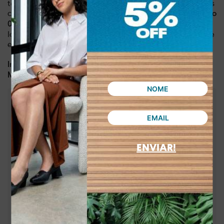
tênis Dakota é a escolha perfeita para o dia a dia, encontros
com amigos e momentos de lazer, além de
ser leve, pesando
. Combine-o com jeans, vestidos ou shorts e crie
0,590 kg
looks incríveis para qualquer ocasião. Sinta-se confortável e
elegante sem abrir mão da praticidade.
Dia a dia, lazer
Indicado para:
Sintético
Material:
:
3,35 cm
Altura da sola
:
Multicolor
Cor
:
D0191-00001
Referência
ENVIAR!
Brasil
País de origem:
Indústria Brasileira
64021900
NCM:
GTIN:
Tamanho
33
:
7900132927424
Tamanho
34
:
7900132926724
Tamanho
35
:
7900132754365
Tamanho
36
:
7900132926731