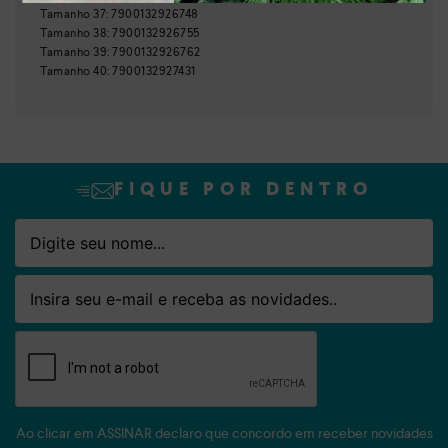
Nome
Email
Tamanho
37
:
7900132926748
Tamanho
38
:
7900132926755
Tamanho
39
:
7900132926762
Tamanho
40
:
7900132927431
FIQUE POR DENTRO
Nome
Email
Ao clicar em ASSINAR declaro que concordo em receber novidades