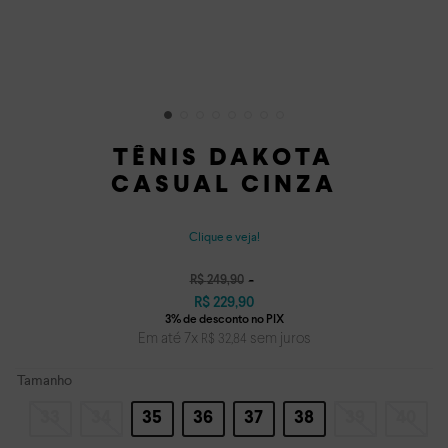
TÊNIS DAKOTA
CASUAL CINZA
Clique e veja!
R$
249
,
90
R$
229
,
90
Em até
7
x
sem juros
R$
32
,
84
Tamanho
33
34
35
36
37
38
39
40