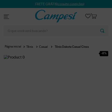
FRETE GRÁTIS
(consulte condições)
O que você está buscando?
Tênis
Casual
Tênis Dakota Casual Cinza
-
8%