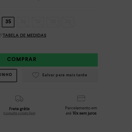
35
36
37
38
39
TABELA DE MEDIDAS
COMPRAR
RINHO
Parcelamento em
Frete grátis
até
10x sem juros
(consulte condições)