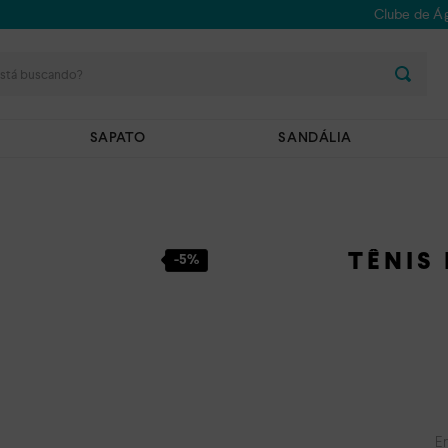
Clube de Ág
stá buscando?
SAPATO
SANDÁLIA
TÊNIS
-
5%
E