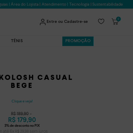
uias
|
Área do Lojista
|
Atendimento
|
Tecnologia
|
Sustentabilidade
0
Entre ou Cadastre-se
TÊNIS
PROMOÇÃO
 KOLOSH CASUAL
BEGE
Clique e veja!
R$
189
,
90
R$
179
,
90
m até
6
x
sem juros
R$
29
,
98