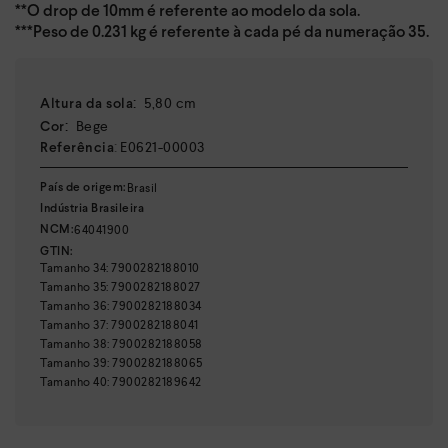
**O drop de 10mm é referente ao modelo da sola.
***Peso de 0.231 kg é referente à cada pé da numeração 35.
:
5,80 cm
Altura da sola
:
Bege
Cor
:
E0621-00003
Referência
Brasil
País de origem:
Indústria Brasileira
64041900
NCM:
GTIN:
Tamanho
34
:
7900282188010
Tamanho
35
:
7900282188027
Tamanho
36
:
7900282188034
Tamanho
37
:
7900282188041
Tamanho
38
:
7900282188058
Tamanho
39
:
7900282188065
Tamanho
40
:
7900282189642