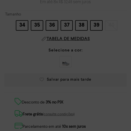
Em até
8
x
sem juros
R$
32
,
48
Tamanho
34
35
36
37
38
39
40
TABELA DE MEDIDAS
Desconto de
3% no PIX
Frete grátis
(consulte condições)
Parcelamento em até
10x sem juros