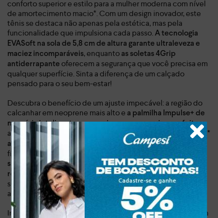
conforto superior e estilo para a mulher moderna com nível
de amortecimento macio*. Com um design inovador, este
tênis se destaca não apenas pela estética, mas pela
funcionalidade que impulsiona cada passo.
A tecnologia
EVASoft na sola de 5,8 cm de altura garante ultraleveza e
, enquanto
maciez incomparáveis
as soletas 4Grip
oferecem a segurança que você precisa em
antiderrapante
qualquer superfície. Sinta a diferença de um calçado
pensado para o seu bem-estar!
Descubra o benefício de um ajuste impecável: a região do
calcanhar em neoprene mais alto e
a palmilha Impulse+ de
memória inteligente proporcionam um encaixe perfeito,
além de um conforto que dura o dia todo. O
drop de 10mm**
, ideal para suas atividades
assegura maior estabilidade
físicas ou para o ritmo agitado do dia a dia. Com detalhes
sem costura da tecnologia Frequency e cadarços
, este tênis feminino Kolosh não
reguláveis com sexto furo
só se adapta ao seu pé, mas também ao seu estilo de vida
ativo e versátil.
Invista em você e eleve sua experiência com o Tênis Kolosh