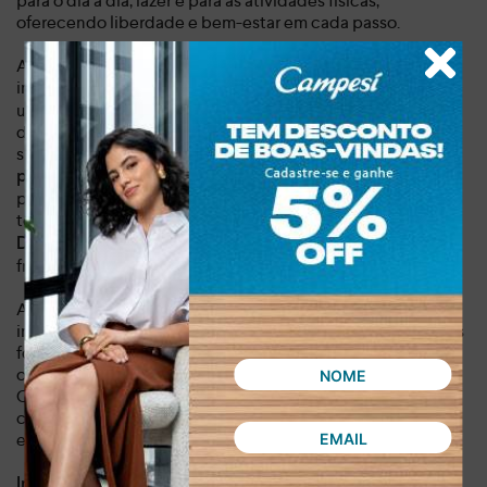
para o dia a dia, lazer e para as atividades físicas,
oferecendo liberdade e bem-estar em cada passo.
A inovação tecnológica é o grande diferencial deste tênis
infantil.
possui
Sua sola de 5,3 cm com tecnologia EVAFit+
uma nova composição que a torna mais leve e com alta
durabilidade, além de oferecer uma absorção de impactos
superior, protegendo os pés em cada movimento. A
absorve os passos de forma eficaz,
palmilha de EVA
proporcionando uma sensação de leveza e conforto o dia
todo. Além disso,
o tecido da superfície, com a tecnologia
, garante maior respirabilidade, mantendo o
DuoTECH
frescor para os pés mais ativos.
Adquirir o Tênis Kolosh Esportivo Infantil Bege é um
investimento na saúde e no conforto do seu filho. Este tênis
foi projetado para acompanhar o ritmo da garotada,
oferecendo segurança e performance em cada aventura.
Compre agora e proporcione a eles a confiança de um
calçado que une moda, bem-estar e tecnologia de forma
exclusiva.
Dia a dia, lazer, prática de atividades físicas
Indicado para: