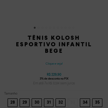
TÊNIS KOLOSH
ESPORTIVO INFANTIL
BEGE
Clique e veja!
R$
229
,
90
Em até
7
x
sem juros
R$
32
,
84
Tamanho
28
29
30
31
32
33
34
35