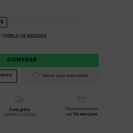
35
36
37
38
39
40
TABELA DE MEDIDAS
COMPRAR
RINHO
Parcelamento em
Frete grátis
até
10x sem juros
(consulte condições)