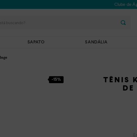
Clube de Ág
stá buscando?
SAPATO
SANDÁLIA
 Bege
TÊNIS
-
15%
DE
E