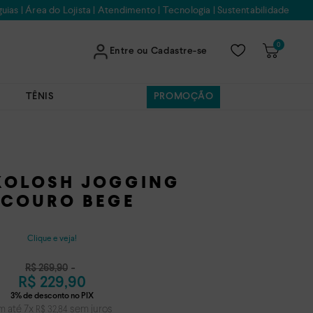
uias
|
Área do Lojista
|
Atendimento
|
Tecnologia
|
Sustentabilidade
0
Entre ou Cadastre-se
TÊNIS
PROMOÇÃO
 KOLOSH JOGGING
 COURO BEGE
Clique e veja!
R$
269
,
90
R$
229
,
90
m até
7
x
sem juros
R$
32
,
84