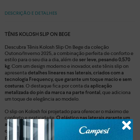
DESCRIÇÃO E DETALHES
TÊNIS KOLOSH SLIP ON BEGE
Descubra Tênis Kolosh Slip On Bege da coleção
Outono/Inverno 2025, a combinação perfeita de conforto e
estilo para o seu dia a dia, além de
ser leve, pesando 0,570
. Com um design moderno e inovador, este tênis slip on
kg
apresenta
detalhes lineares nas laterais, criados com a
tecnologia Frequency, que garante um toque macio e sem
. O destaque fica por conta da
costuras
aplicação
, que adiciona
metalizada do pin da marca na parte frontal
um toque de elegância ao modelo.
O slip on Kolosh foi projetado para oferecer o máximo de
conforto e praticidade.
O elástico nas laterais garante um
ajuste perfeito aos seus pés, facilitando o calce e
A
otimizando o seu tempo.
palmilha de cunho em gel
proporciona uma sensação de maciez e conforto,