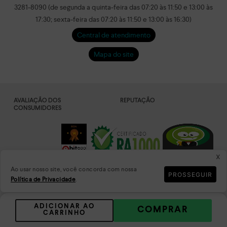
3281-8090 (de segunda a quinta-feira das 07:20 às 11:50 e 13:00 às
17:30; sexta-feira das 07:20 às 11:50 e 13:00 às 16:30)
Central de atendimento
Mapa do site
AVALIAÇÃO DOS
REPUTAÇÃO
CONSUMIDORES
x
Ao usar nosso site, você concorda com nossa
PROSSEGUIR
Política de Privacidade
.
DADOS
PLATAFORMA
CRIPTOGRAFADOS
ADICIONAR AO
COMPRAR
CARRINHO