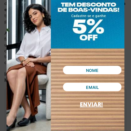
distribuindo o peso do corpo e auxiliando na postura. A
sola
, levemente
em TR bicolor antiderrapante de 2 cm
tratorada, garante maior estabilidade e segurança a cada
passo.
Além disso, esse modelo se destaca pelos detalhes que
fazem a diferença. A pedrinha de strass na lateral confere
um toque de delicadeza e sofisticação ao modelo. A
combinação de conforto, estilo e praticidade torna este
tênis slip on a escolha ideal para mulheres que buscam um
calçado versátil e elegante para o dia a dia.
Dia a dia, lazer
Indicado para:
Sintético
Material:
:
2,00 cm
Altura da sola
ENVIAR!
:
Bege
Cor
:
C3508-00003
Referência
Brasil
País de origem: