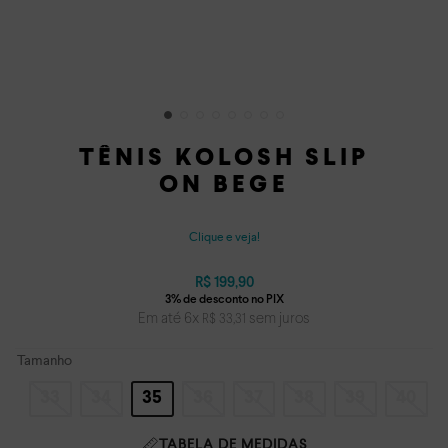
TÊNIS KOLOSH SLIP
ON BEGE
Clique e veja!
R$
199
,
90
Em até
6
x
sem juros
R$
33
,
31
Tamanho
33
34
35
36
37
38
39
40
TABELA DE MEDIDAS