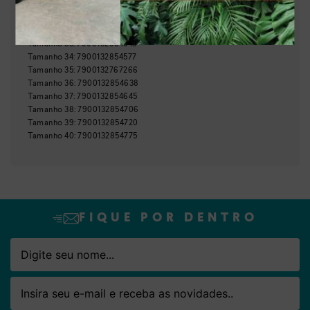
Indústria Brasileira
64021900
NCM:
GTIN:
Tamanho
33
:
7900132954543
Nome
Email
Tamanho
34
:
7900132854577
Tamanho
35
:
7900132767266
Tamanho
36
:
7900132854638
Tamanho
37
:
7900132854645
Tamanho
38
:
7900132854706
Tamanho
39
:
7900132854720
Tamanho
40
:
7900132854775
FIQUE POR DENTRO
Nome
Email