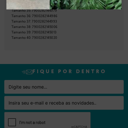
Tamanho
34
:
7900282144962
Tamanho
35
:
7900282144979
Nome
Email
Tamanho
36
:
7900282144986
Tamanho
37
:
7900282144993
Tamanho
38
:
7900282145006
Tamanho
39
:
7900282145013
Tamanho
40
:
7900282145020
FIQUE POR DENTRO
Nome
Email