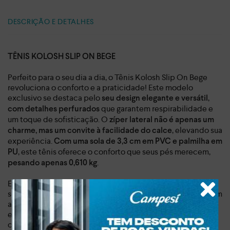
DESCRIÇÃO E DETALHES
TÊNIS KOLOSH SLIP ON BEGE
Perfeito para o seu dia a dia, o Tênis Kolosh Slip On Bege
revoluciona o conforto e a praticidade! Este modelo
exclusivo se destaca pelo
,
seu design elegante e versátil
que garantem respirabilidade e
com detalhes perfurados
um toque de sofisticação. O
zíper lateral não é apenas um
, elevando sua
charme, mas um convite à facilidade do calce
experiência.
Com uma sola de 3,3 cm em PVC e palmilha em
, este tênis oferece o conforto que seus pés merecem,
PU
.
pesando apenas 0,610 kg
Experimente a liberdade de um calçado que se adapta ao
seu ritmo. Ideal para quem busca um estilo de vida ativo sem
abrir mão da elegância, o Tênis Kolosh Slip On Bege é a
escolha inteligente para o trabalho, lazer ou aquela
caminhada no parque. Sinta a leveza a cada passo e