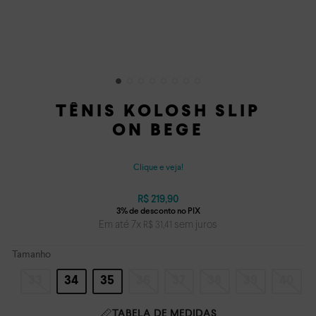
TÊNIS KOLOSH SLIP
ON BEGE
Clique e veja!
R$
219
,
90
Em até
7
x
sem juros
R$
31
,
41
Tamanho
33
34
35
36
37
38
39
40
TABELA DE MEDIDAS