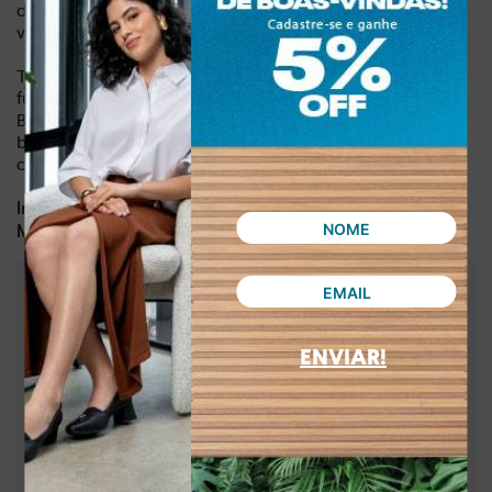
desfrute da durabilidade de um produto pensado para
você.
Transforme seu guarda-roupa com um calçado que une
funcionalidade e moda. O Tênis Kolosh Esportivo Slip On
Bege é mais do que um tênis, é um investimento em seu
bem-estar e no seu estilo. Garanta já o seu e descubra o
conforto premium que você merece!
Dia a dia, lazer
Indicado para:
Sintético
Material:
:
3,30 cm
Altura da sola
:
Bege
Cor
:
C4164-00003
ENVIAR!
Referência
Brasil
País de origem:
Indústria Brasileira
64021900
NCM:
GTIN:
Tamanho
33
:
7900282146560