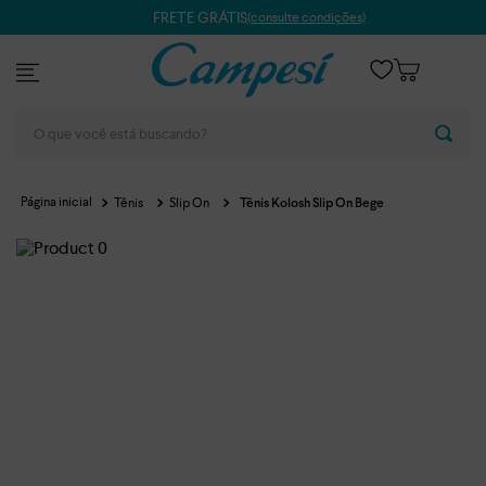
FRETE GRÁTIS
(consulte condições)
O que você está buscando?
Tênis
Slip On
Tênis Kolosh Slip On Bege