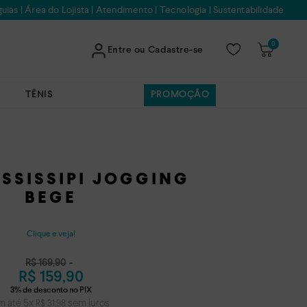
uias
|
Área do Lojista
|
Atendimento
|
Tecnologia
|
Sustentabilidade
0
Entre ou Cadastre-se
TÊNIS
PROMOÇÃO
ISSISSIPI JOGGING
BEGE
Clique e veja!
R$
169
,
90
R$
159
,
90
m até
5
x
sem juros
R$
31
,
98