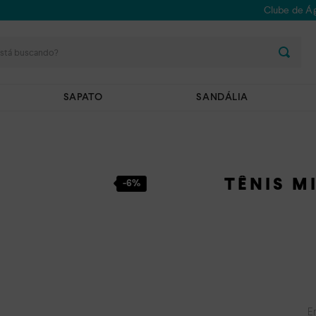
Clube de Ág
stá buscando?
SAPATO
SANDÁLIA
TÊNIS M
-
6%
E