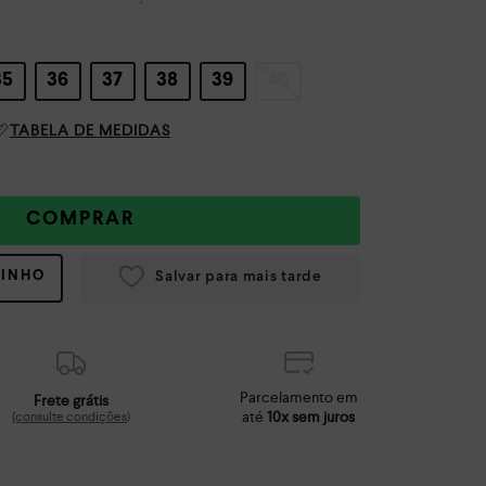
35
36
37
38
39
40
TABELA DE MEDIDAS
COMPRAR
RINHO
Parcelamento em
Frete grátis
até
10x sem juros
(consulte condições)