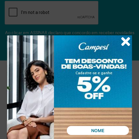
Ao clicar em ASSINAR declaro que concordo em receber novidades
e promoções da Dakota e suas marcas.
Confira nossa
Política de privacidade
ASSINAR
Atendimento
A empresa
Condições gerais de compra
Política de privacidade
Troca e Devolução
Vale Presente
Clube de Águias
Passo Certo