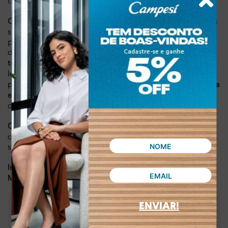
tanto o estilo quanto o bem-estar.
deste tênis
Os detalhes metalizados e o design minimalista
são um convite para um estilo de vida ativo e cheio de
personalidade. Fabricado com material sintético e tecido
de alta qualidade, incluindo um
tecido meia na região do
, ele oferece durabilidade e
tornozelo para maior conforto
leveza,
, garantindo que os pés
pesando apenas 0,522 kg
permaneçam aconchegantes durante todo o dia. A
palmilha
, elevando o
em EVA proporciona amortecimento superior
conforto a um novo nível.
, o Tênis Pink Cats Infantil Jogging
Com uma sola de 4,10 cm
oferece o suporte necessário para cada passo, enquanto
seu estilo atemporal se adapta a diversas ocasiões.
Dia a dia, lazer
Indicado para:
Sintético
Material:
ENVIAR!
:
4,10 cm
Altura da sola
:
Branco
Cor