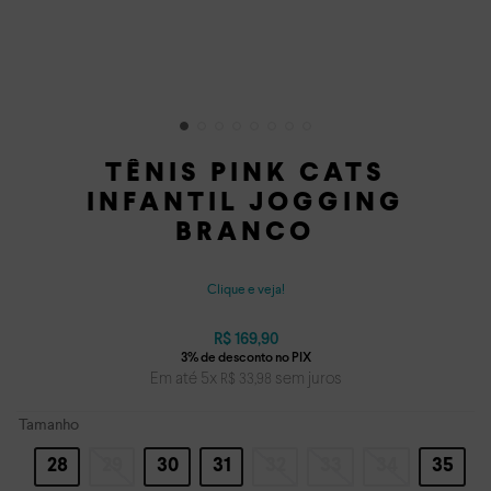
TÊNIS PINK CATS
INFANTIL JOGGING
BRANCO
Clique e veja!
R$
169
,
90
Em até
5
x
sem juros
R$
33
,
98
Tamanho
28
29
30
31
32
33
34
35