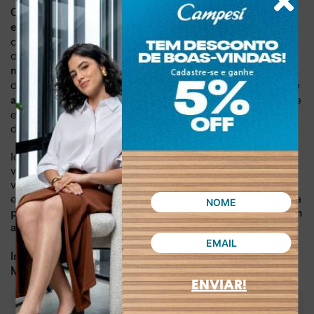
Com seu design único, que combina o clássico com a
, presente em algumas
exuberância do animal print
combinações, esse tênis é perfeito para quem ama se
destacar, além de ser leve, pesando 0,733 kg.
A mistura de
, garante
materiais, como o sintético e o couro com pelos
durabilidade e um toque de sofisticação. Já
os cadarços de
adicionam um charme
amarrar e os passadores metalizados
extra, proporcionando um ajuste perfeito e um visual mais
despojado.
Ideal para o dia a dia e momentos de lazer, esse tênis é
versátil e combina com diversos estilos. Use-o com jeans,
vestidos, saias ou shorts e arrase por onde passar! Além de
estilo, o tênis Tanara oferece conforto absoluto, graças à sua
palmilha macia e à sola leve e flexível que feita em TR e tem
.
altura de 2,9 cm
Dia a dia, lazer
Indicado para:
Couro e sintético
Material:
ENVIAR!