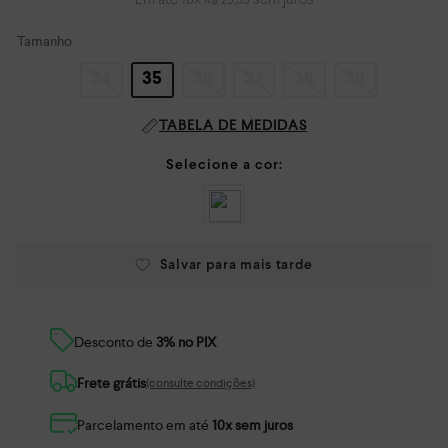
Em até
10
x
sem juros
R$
29
,
99
Tamanho
34
35
36
37
38
39
TABELA DE MEDIDAS
Desconto de
3% no PIX
Frete grátis
(consulte condições)
Parcelamento em até
10x sem juros