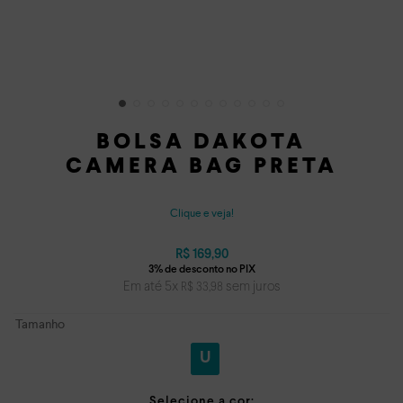
BOLSA DAKOTA
CAMERA BAG PRETA
Clique e veja!
R$
169
,
90
Em até
5
x
sem juros
R$
33
,
98
Tamanho
U