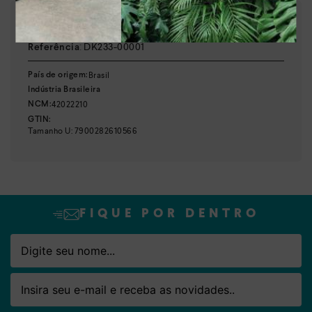
:
Preto
Cor
:
DK233-00001
Referência
Nome
Email
Brasil
País de origem:
Indústria Brasileira
42022210
NCM:
GTIN:
Tamanho
U
:
7900282610566
FIQUE POR DENTRO
Nome
Email