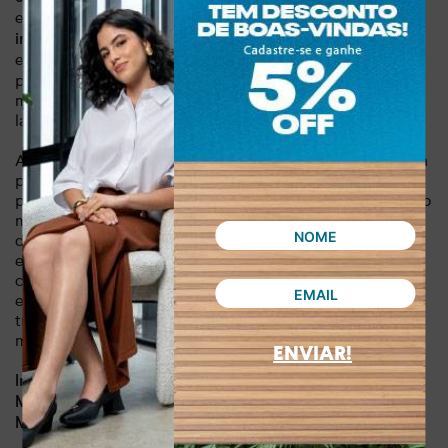
estejam sempre seguros e ao alcance das mãos. A
divisória
permite uma organização impecável,
interna estratégica
enquanto
oferece o caimento perfeito
a alça fixa de 46 cm
para o uso tiracolo, proporcionando liberdade de
movimento e um toque de modernidade ao seu visual de
lazer ou trabalho.
Adotar a Camera Bag Dakota é investir em um estilo de vida
prático sem abrir mão da elegância. Sua versatilidade
permite transitar facilmente entre um passeio descontraído
no fim de semana e um evento casual, adaptando-se a
diferentes personalidades e guarda-roupas. Sinta a
exclusividade de um design minimalista que não apenas
carrega seus pertences, mas comunica bom gosto e atitude
em cada detalhe. É a peça-chave que faltava para
transformar produções básicas em composições
memoráveis.
ENVIAR!
Dia a dia, lazer
Indicado para:
Sintético
Material:
21 x 14 x 8 cm
Medidas da bolsa: