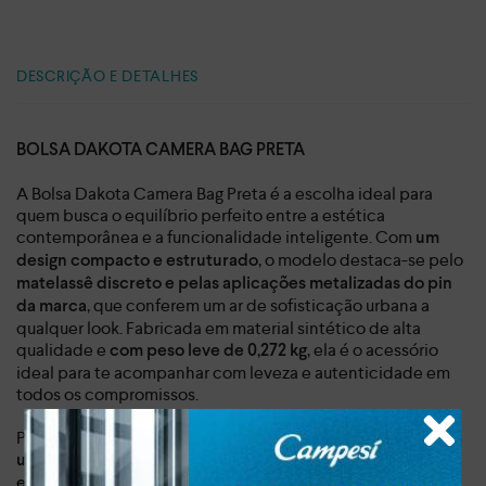
DESCRIÇÃO E DETALHES
BOLSA DAKOTA CAMERA BAG PRETA
A Bolsa Dakota Camera Bag Preta é a escolha ideal para
quem busca o equilíbrio perfeito entre a estética
contemporânea e a funcionalidade inteligente. Com
um
, o modelo destaca-se pelo
design compacto e estruturado
matelassê discreto e pelas aplicações metalizadas do pin
, que conferem um ar de sofisticação urbana a
da marca
qualquer look. Fabricada em material sintético de alta
qualidade e
, ela é o acessório
com peso leve de 0,272 kg
ideal para te acompanhar com leveza e autenticidade em
todos os compromissos.
Projetada para facilitar o seu dia a dia, esta peça conta com
um fechamento em zíper reforçado e um surpreendente
, garantindo que seus itens indispensáveis
espaço interno