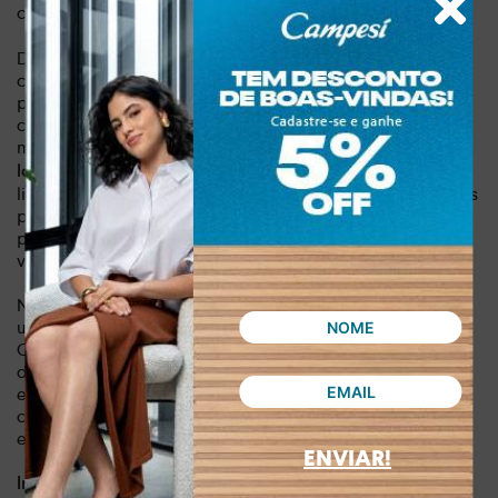
conta da
.
prática divisória interna com zíper
Desenvolvida para mulheres que não abrem mão do
conforto e da elegância, essa bolsa tiracolo se adapta
perfeitamente ao seu estilo de vida. Seja para encarar a
correria do dia a dia no trabalho ou para desfrutar de um
momento descontraído de lazer no fim de semana,
a alça
garante a ergonomia ideal e total
longa ajustável de 48 cm
liberdade de movimento. O tom neutro e o sutil detalhe das
peças metalizadas trazem uma estética atemporal,
permitindo combinações infinitas com jeans, alfaiataria ou
vestidos fluidos.
Não perca a chance de transformar seus looks diários com
um acessório que une utilidade e bom gosto em um só lugar.
Combinando o DNA de qualidade da marca Dakota ao
desejo imediato de um visual mais polido, esta bolsa
estruturada é o investimento inteligente que faltava no seu
closet. Garanta a sua agora mesmo e sinta a experiência de
estar sempre pronta e elegante para qualquer ocasião.
ENVIAR!
Dia a dia, lazer
Indicado para: