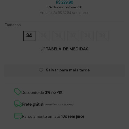
R$
229
,
90
Em até
7
x
sem juros
R$
32
,
84
Tamanho
34
35
36
37
38
39
TABELA DE MEDIDAS
Desconto de
3% no PIX
Frete grátis
(consulte condições)
Parcelamento em até
10x sem juros