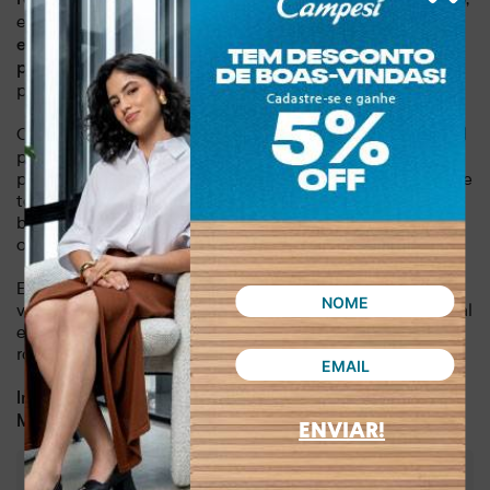
enquanto
o bico quadrado proporciona um ar moderno e
. Já
elegante
a peça com recorte estratégico, envolve os
, garantindo um ajuste
pés de forma confortável e segura
perfeito e um caminhar suave.
Com um
, essa sandália oferece a altura ideal
salto de 7,5 cm
para alongar a silhueta e te deixar ainda mais confiante. Seu
peso leve de apenas 0,630 kg proporciona conforto durante
todo o dia, sem abrir mão do estilo. Ideal para mulheres que
buscam um calçado versátil e que combine com diversas
ocasiões, desde um dia de trabalho até uma noite especial.
Essa sandália é a escolha perfeita para mulheres que
valorizam qualidade, conforto e estilo. Seu design atemporal
e versatilidade a tornam um item indispensável no guarda-
roupa feminino. Adquira já a sua e sinta a diferença!
Dia a dia, lazer, balada
Indicado para:
Couro
Material:
ENVIAR!