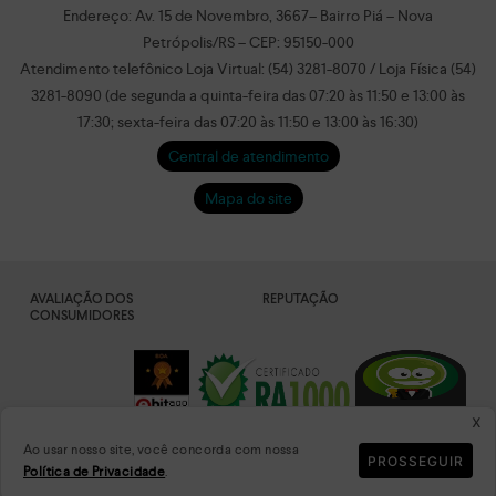
Endereço: Av. 15 de Novembro, 3667– Bairro Piá – Nova
Petrópolis/RS – CEP: 95150-000
Atendimento telefônico Loja Virtual: (54) 3281-8070 / Loja Física (54)
3281-8090 (de segunda a quinta-feira das 07:20 às 11:50 e 13:00 às
17:30; sexta-feira das 07:20 às 11:50 e 13:00 às 16:30)
Central de atendimento
Mapa do site
AVALIAÇÃO DOS
REPUTAÇÃO
CONSUMIDORES
x
Ao usar nosso site, você concorda com nossa
PROSSEGUIR
Política de Privacidade
.
DADOS
PLATAFORMA
CRIPTOGRAFADOS