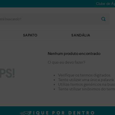
Clube de Ág
stá buscando?
SAPATO
SANDÁLIA
Nenhum produto encontrado
O que eu devo fazer?
PS!
Verifique os termos digitados.
Tente utilizar uma única palavra.
Utilize termos genéricos na bus
Tente utilizar sinônimos do ter
FIQUE POR DENTRO