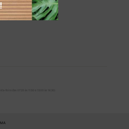
!
ta-feira das 07:20 às 11:50 e 13:00 às 16:30)
RMA