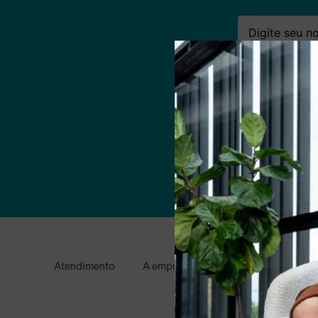
Nome
Email
Ao clicar em AS
Atendimento
A empresa
Condições gerais de