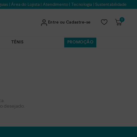
uias
|
Área do Lojista
|
Atendimento
|
Tecnologia
|
Sustentabilidade
0
Entre ou Cadastre-se
TÊNIS
PROMOÇÃO
ca.
mo desejado.