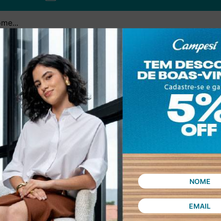
SINAR declaro que concordo em receber novidades e promoções da Dakot
Confira nossa
Política de privacidade
ASSINAR
 compra
Política de privacidade
Troca e Devolução
V