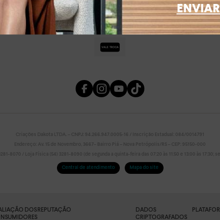
ENVIAR
Criações Dakota LTDA. – CNPJ: 94.266.947.0005-16 / Inscrição Estadual: 084/0014791
Endereço: Av. 15 de Novembro, 3667– Bairro Piá – Nova Petrópolis/RS – CEP: 95150-000
81-8070 / Loja Física (54) 3281-8090 (de segunda a quinta-feira das 07:20 às 11:50 e 13:00 às 17:30; sex
Central de atendimento
Mapa do site
ALIAÇÃO DOS
REPUTAÇÃO
DADOS
PLATAFO
NSUMIDORES
CRIPTOGRAFADOS